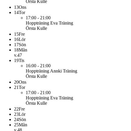
Örsta Kulle
13
Ons
14
Tor
17:00 - 21:00
Hoppträning Eva
Träning
Örsta Kulle
15
Fre
16
Lör
17
Sön
18
Mån
v.47
19
Tis
16:00 - 21:00
Hoppträning Annki
Träning
Örsta Kulle
20
Ons
21
Tor
17:00 - 21:00
Hoppträning Eva
Träning
Örsta Kulle
22
Fre
23
Lör
24
Sön
25
Mån
v.48