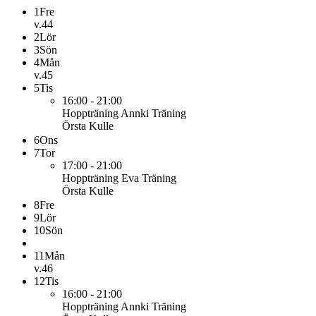
1
Fre
v.44
2
Lör
3
Sön
4
Mån
v.45
5
Tis
16:00 - 21:00
Hoppträning Annki
Träning
Örsta Kulle
6
Ons
7
Tor
17:00 - 21:00
Hoppträning Eva
Träning
Örsta Kulle
8
Fre
9
Lör
10
Sön
11
Mån
v.46
12
Tis
16:00 - 21:00
Hoppträning Annki
Träning