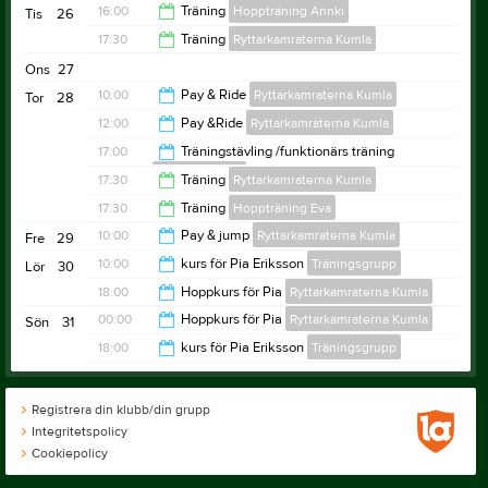
16:00
Träning
Hoppträning Annki
Tis
26
17:30
Träning
Ryttarkamraterna Kumla
21:00
Ons
27
21:00
10:00
Pay & Ride
Ryttarkamraterna Kumla
Tor
28
12:00
Pay &Ride
Ryttarkamraterna Kumla
14:00
17:00
Träningstävling /funktionärs träning
Träningsgrupp
15:00
17:30
Träning
Ryttarkamraterna Kumla
21:00
17:30
Träning
Hoppträning Eva
21:00
10:00
Pay & jump
Ryttarkamraterna Kumla
Fre
29
21:00
10:00
kurs för Pia Eriksson
Träningsgrupp
Lör
30
16:00
18:00
Hoppkurs för Pia
Ryttarkamraterna Kumla
15:00
00:00
Hoppkurs för Pia
Ryttarkamraterna Kumla
Sön
31
00:00
18:00
kurs för Pia Eriksson
Träningsgrupp
19:00
19:00
Registrera din klubb/din grupp
Integritetspolicy
Cookiepolicy