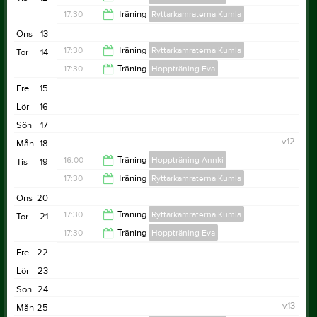
17:30
Träning
Ryttarkamraterna Kumla
21:00
Ons
13
21:00
17:30
Träning
Ryttarkamraterna Kumla
Tor
14
17:30
Träning
Hoppträning Eva
21:00
Fre
15
21:00
Lör
16
Sön
17
v.12
Mån
18
16:00
Träning
Hoppträning Annki
Tis
19
17:30
Träning
Ryttarkamraterna Kumla
21:00
Ons
20
21:00
17:30
Träning
Ryttarkamraterna Kumla
Tor
21
17:30
Träning
Hoppträning Eva
21:00
Fre
22
21:00
Lör
23
Sön
24
v.13
Mån
25