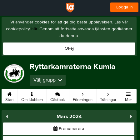
Logga in
Vi använder cookies för att ge dig bästa upplevelsen. Läs vår
cookiepolicy
här
. Genom att fortsätta använda tjänsten godkänner
du denna.
Okej
Ryttarkamraterna Kumla
Välj grupp
Start
Om klubben
Gästbok
Föreningen
Träningar
Mer
Mars 2024
Prenumerera