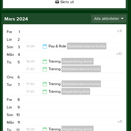
Skriv ut
Mars 2024
Alla aktiviteter
v.9
Fre
1
Lör
2
10:00
Pay & Ride
Ryttarkamraterna Kumla
Sön
3
v.10
Mån
4
14:00
16:00
Träning
Hoppträning Annki
Tis
5
17:30
Träning
Ryttarkamraterna Kumla
21:00
Ons
6
21:00
17:30
Träning
Ryttarkamraterna Kumla
Tor
7
17:30
Träning
Hoppträning Eva
21:00
Fre
8
21:00
Lör
9
Sön
10
v.11
Mån
11
16:00
Träning
Hoppträning Annki
Tis
12