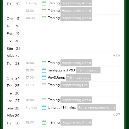
Heldag
Träning
Hoppträning Annki
Tis
16
00:00
18:00
Träning
Hoppträning Annki
00:00
Träning
Hoppträning Annki
Ons
17
19:00
Tor
18
15:00
Fre
19
Lör
20
Sön
21
v.26
Mån
22
18:00
Träning
Hoppträning Annki
Tis
23
18:00
banbyggnad P&J
Träningsgrupp
20:00
17:00
Pay&Jump
Träningsgrupp
Ons
24
20:00
17:30
Träning
Hoppträning Eva
Tor
25
18:00
Fre
26
20:30
10:00
Träning
Hoppträning Annki
Lör
27
Heldag
Uthyrt till Hrimfaxi
Ryttarkamraterna Kumla
Sön
28
13:00
v.27
Mån
29
18:00
Träning
Hoppträning Annki
Tis
30