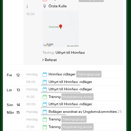
Örsta Kulle
20:00
Örsta Kulle
Örsta Kulle
19:00
Tävling:
Augustidressyr
Referat
Övrig platsinfo:
Ridhuset
Tävling:
Uthyrt till Hrimfaxi
Anteckning:
Hopp träning för Eva Koppfeldt-
Övrig platsinfo:
Ridhusrt
Referat
Svensson Jämna veckor
Anteckning:
dressyrträning för Annki Gerdin
Anders'en
Heldag
Hrimfaxi ridläger
Träningsgrupp
Fre
12
08:00
Uthyrt till Hrimfaxi -ridläger
Ryttarkamraterna Kumla
Heldag
Uthyrt till Hrimfaxi -ridläger
Lör
13
Ryttarkamraterna Kumla
00:00
10:00
Träning
Hoppträning Annki
00:00
Uthyrt till Hrimfaxi -ridläger
Sön
14
Ryttarkamraterna Kumla
12:00
Heldag
Ridläger anordnat av Ungdomskommittén
v.25
Mån
15
Träningsgrupp
18:00
Heldag
Träning
Träningsgrupp
17:00
Träning
Hoppträning Annki