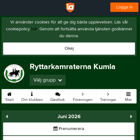
Logga in
Vi använder cookies för att ge dig bästa upplevelsen. Läs vår
cookiepolicy
här
. Genom att fortsätta använda tjänsten godkänner
du denna.
Okej
Ryttarkamraterna Kumla
Välj grupp
Start
Om klubben
Gästbok
Föreningen
Träningar
Mer
Juni 2026
Prenumerera