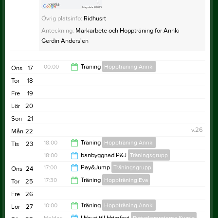
Övrig platsinfo:
Ridhusrt
Anteckning:
Markarbete och Hoppträning för Annki
Gerdin Anders'en
00:00
Träning
Hoppträning Annki
Ons
17
Tor
18
15:00
Fre
19
Lör
20
Sön
21
v.26
Mån
22
18:00
Träning
Hoppträning Annki
Tis
23
18:00
banbyggnad P&J
Träningsgrupp
20:00
17:00
Pay&Jump
Träningsgrupp
Ons
24
20:00
17:30
Träning
Hoppträning Eva
Tor
25
18:00
Fre
26
20:30
10:00
Träning
Hoppträning Annki
Lör
27