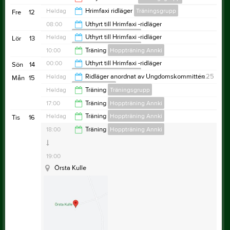
20:00
Heldag
Hrimfaxi ridläger
Träningsgrupp
Fre
12
19:00
08:00
Uthyrt till Hrimfaxi -ridläger
Ryttarkamraterna Kumla
Heldag
Uthyrt till Hrimfaxi -ridläger
Lör
13
Ryttarkamraterna Kumla
00:00
10:00
Träning
Hoppträning Annki
00:00
Uthyrt till Hrimfaxi -ridläger
Sön
14
Ryttarkamraterna Kumla
12:00
Heldag
Ridläger anordnat av Ungdomskommittén
v.25
Mån
15
Träningsgrupp
18:00
Heldag
Träning
Träningsgrupp
17:00
Träning
Hoppträning Annki
Heldag
Träning
Hoppträning Annki
Tis
16
Örsta Kulle
00:00
18:00
Träning
Hoppträning Annki
19:00
Örsta Kulle
Anteckning:
ridläger