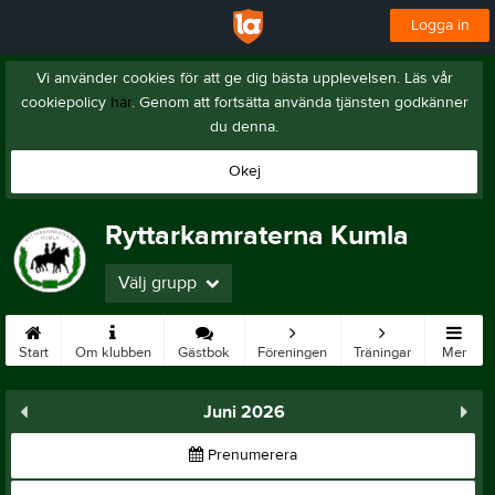
Logga in
Vi använder cookies för att ge dig bästa upplevelsen. Läs vår
cookiepolicy
här
. Genom att fortsätta använda tjänsten godkänner
du denna.
Okej
Ryttarkamraterna Kumla
Välj grupp
Start
Om klubben
Gästbok
Föreningen
Träningar
Mer
Juni 2026
Prenumerera