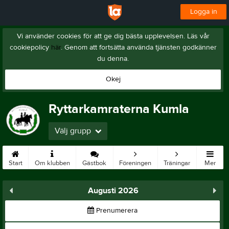
Logga in
Vi använder cookies för att ge dig bästa upplevelsen. Läs vår
cookiepolicy
här
. Genom att fortsätta använda tjänsten godkänner
du denna.
Okej
Ryttarkamraterna Kumla
Välj grupp
Start
Om klubben
Gästbok
Föreningen
Träningar
Mer
Augusti 2026
Prenumerera