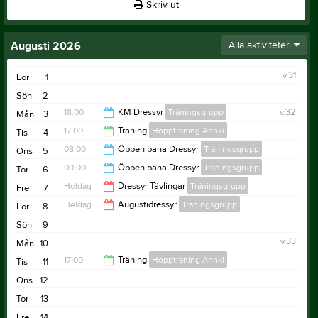
Skriv ut
Augusti 2026
Alla aktiviteter
v.31
Lör
1
Sön
2
18:00
KM Dressyr
Träningsgrupp
v.32
Mån
3
17:00
Träning
Hoppträning Annki
Tis
4
20:00
08:00
Öppen bana Dressyr
Träningsgrupp
Ons
5
19:00
00:00
Öppen bana Dressyr
Träningsgrupp
Tor
6
00:00
Heldag
Dressyr Tävlingar
Träningsgrupp
Fre
7
20:00
Heldag
Augustidressyr
Träningsgrupp
Lör
8
Sön
9
v.33
Mån
10
17:00
Träning
Hoppträning Annki
Tis
11
Ons
12
21:00
Tor
13
Fre
14