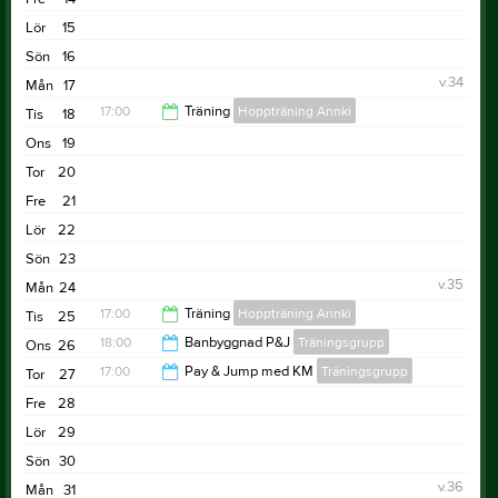
Lör
15
Sön
16
v.34
Mån
17
17:00
Träning
Hoppträning Annki
Tis
18
Ons
19
21:00
Tor
20
Fre
21
Lör
22
Sön
23
v.35
Mån
24
17:00
Träning
Hoppträning Annki
Tis
25
18:00
Banbyggnad P&J
Träningsgrupp
Ons
26
21:00
17:00
Pay & Jump med KM
Träningsgrupp
Tor
27
19:00
Fre
28
18:00
Lör
29
Sön
30
v.36
Mån
31