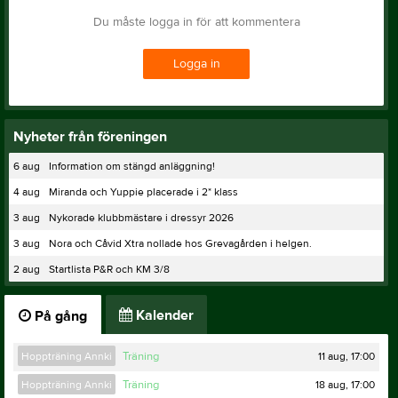
Du måste logga in för att kommentera
Logga in
Nyheter från föreningen
6 aug
Information om stängd anläggning!
4 aug
Miranda och Yuppie placerade i 2* klass
3 aug
Nykorade klubbmästare i dressyr 2026
3 aug
Nora och Cåvid Xtra nollade hos Grevagården i helgen.
2 aug
Startlista P&R och KM 3/8
Kalender
På gång
11 aug, 17:00
Hoppträning Annki
Träning
18 aug, 17:00
Hoppträning Annki
Träning