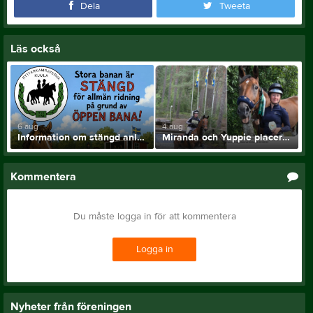
Dela
Tweeta
Läs också
6 aug
4 aug
Information om stängd anläggning!
Miranda och Yuppie placerade i 2* klass
Kommentera
Du måste logga in för att kommentera
Logga in
Nyheter från föreningen