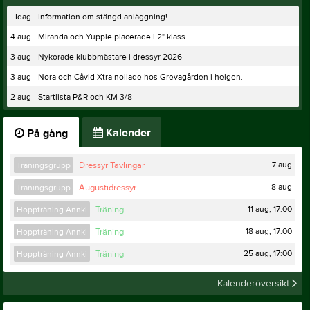
Idag
Information om stängd anläggning!
4 aug
Miranda och Yuppie placerade i 2* klass
3 aug
Nykorade klubbmästare i dressyr 2026
3 aug
Nora och Cåvid Xtra nollade hos Grevagården i helgen.
2 aug
Startlista P&R och KM 3/8
Kalender
På gång
7 aug
Träningsgrupp
Dressyr Tävlingar
8 aug
Träningsgrupp
Augustidressyr
11 aug, 17:00
Hoppträning Annki
Träning
18 aug, 17:00
Hoppträning Annki
Träning
25 aug, 17:00
Hoppträning Annki
Träning
Kalenderöversikt