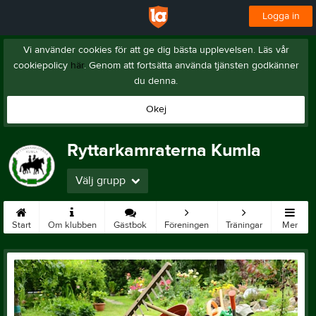
Logga in
Vi använder cookies för att ge dig bästa upplevelsen. Läs vår
cookiepolicy
här
. Genom att fortsätta använda tjänsten godkänner
du denna.
Okej
Ryttarkamraterna Kumla
Välj grupp
Start
Om klubben
Gästbok
Föreningen
Träningar
Mer