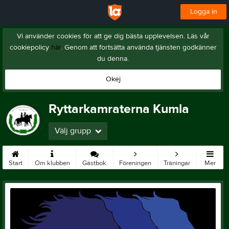
Logga in
Vi använder cookies för att ge dig bästa upplevelsen. Läs vår
cookiepolicy
här
. Genom att fortsätta använda tjänsten godkänner
du denna.
Okej
Ryttarkamraterna Kumla
Välj grupp
Start
Om klubben
Gästbok
Föreningen
Träningar
Mer