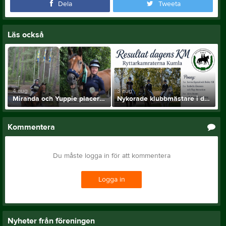
Dela
Tweeta
Läs också
4 aug
3 aug
Miranda och Yuppie placerade i 2* klass
Nykorade klubbmästare i dressyr 2026
Kommentera
Du måste logga in för att kommentera
Logga in
Nyheter från föreningen