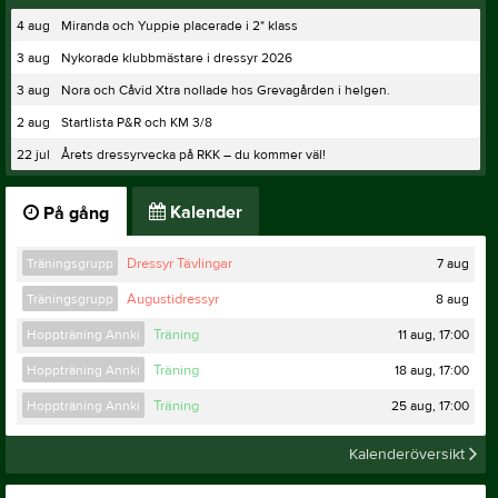
4 aug
Miranda och Yuppie placerade i 2* klass
3 aug
Nykorade klubbmästare i dressyr 2026
3 aug
Nora och Cåvid Xtra nollade hos Grevagården i helgen.
2 aug
Startlista P&R och KM 3/8
22 jul
Årets dressyrvecka på RKK – du kommer väl!
Kalender
På gång
7 aug
Träningsgrupp
Dressyr Tävlingar
8 aug
Träningsgrupp
Augustidressyr
11 aug, 17:00
Hoppträning Annki
Träning
18 aug, 17:00
Hoppträning Annki
Träning
25 aug, 17:00
Hoppträning Annki
Träning
Kalenderöversikt