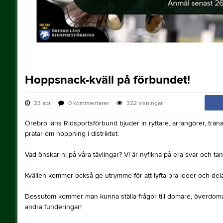
Hoppsnack-kväll på förbundet!
23 apr
0
kommentarer
322
visningar
Örebro läns Ridsportsförbund bjuder in ryttare, arrangörer, tränare
pratar om hoppning i distriktet.
Vad önskar ni på våra tävlingar? Vi är nyfikna på era svar och tan
Kvällen kommer också ge utrymme för att lyfta bra idéer och dela
Dessutom kommer man kunna ställa frågor till domare, överdom
andra funderingar!