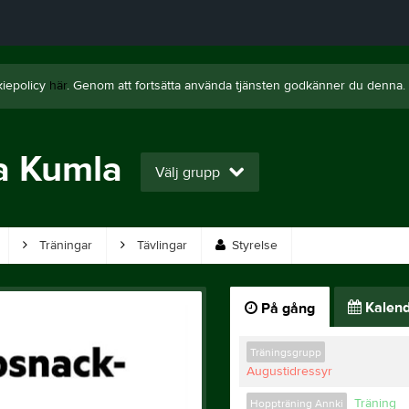
kiepolicy
här
. Genom att fortsätta använda tjänsten godkänner du denna.
a Kumla
Välj grupp
Träningar
Tävlingar
Styrelse
Kalend
På gång
Träningsgrupp
Augustidressyr
Träning
Hoppträning Annki