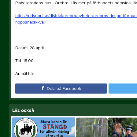
Plats: Idrottens hus i Örebro. Läs mer på förbundets hemsida, l
https://ridsport.se/distrikt/orebro/nyheter/orebros-ridsportforb
hoppsnack-kvall
Datum: 28 april
Tid: 18.00
Anmäl här
Dela på Facebook
Läs också