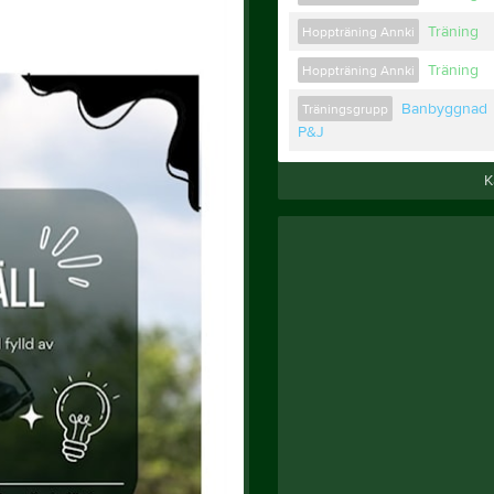
Träning
Hoppträning Annki
Träning
Hoppträning Annki
Banbyggnad
Träningsgrupp
P&J
K