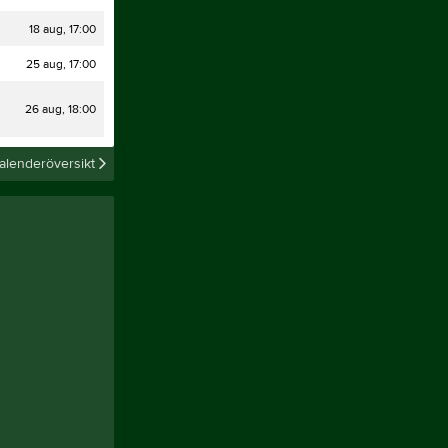
Uthyrning
Licenser
Resebidrag
18 aug, 17:00
Ridhusschema
25 aug, 17:00
Arbetsgrupper
Kontakt
26 aug, 18:00
Tjäna pengar
Cupguiden
alenderöversikt