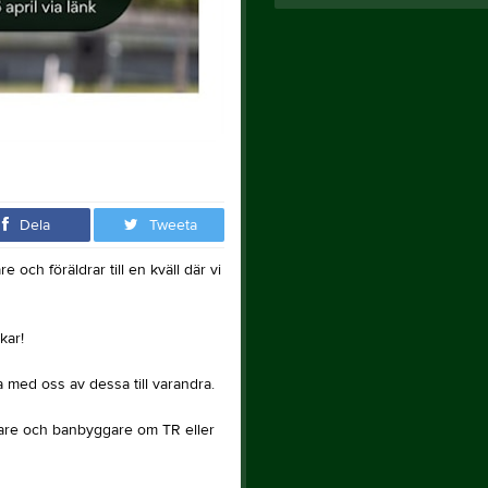
Dela
Tweeta
 och föräldrar till en kväll där vi
kar!
 med oss av dessa till varandra.
are och banbyggare om TR eller