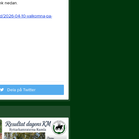
änk nedan.
und/2026-04-10-valkomna-pa-
Dela på Twitter